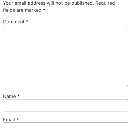
Your email address will not be published.
Required
fields are marked
*
Comment
*
Name
*
Email
*