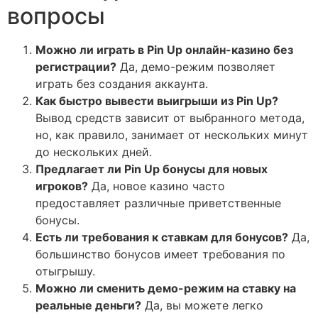
вопросы
Можно ли играть в Pin Up онлайн-казино без
регистрации?
Да, демо-режим позволяет
играть без создания аккаунта.
Как быстро вывести выигрыши из Pin Up?
Вывод средств зависит от выбранного метода,
но, как правило, занимает от нескольких минут
до нескольких дней.
Предлагает ли Pin Up бонусы для новых
игроков?
Да, новое казино часто
предоставляет различные приветственные
бонусы.
Есть ли требования к ставкам для бонусов?
Да,
большинство бонусов имеет требования по
отыгрышу.
Можно ли сменить демо-режим на ставку на
реальные деньги?
Да, вы можете легко