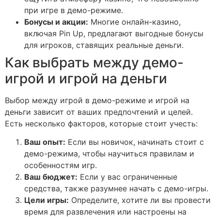
при игре в демо-режиме.
Бонусы и акции:
Многие онлайн-казино,
включая Pin Up, предлагают выгодные бонусы
для игроков, ставящих реальные деньги.
Как выбрать между демо-
игрой и игрой на деньги
Выбор между игрой в демо-режиме и игрой на
деньги зависит от ваших предпочтений и целей.
Есть несколько факторов, которые стоит учесть:
Ваш опыт:
Если вы новичок, начинать стоит с
демо-режима, чтобы научиться правилам и
особенностям игр.
Ваш бюджет:
Если у вас ограниченные
средства, также разумнее начать с демо-игры.
Цели игры:
Определите, хотите ли вы провести
время для развлечения или настроены на