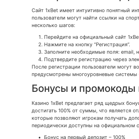
Сайт 1xBet имеет интуитивно понятный ин
пользователи могут найти ссылки на спорт
несколько шагов:
Перейдите на официальный сайт 1xBe
Нажмите на кнопку “Регистрация”.
Заполните необходимые поля: email, 
Подтвердите регистрацию через элек
После регистрации пользователи могут во
предусмотрены многоуровневые системы 
Бонусы и промокоды 
Казино 1xBet предлагает ряд щедрых бону
достигать 100% от суммы, что является о
которые позволяют игрокам получать доп
периодически доступны на официальном с
Бонус на первый депозит – 100%