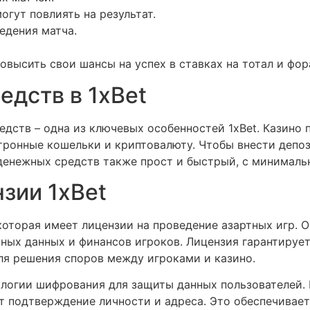
гут повлиять на результат.
едения матча.
высить свои шансы на успех в ставках на тотал и фора
едств в 1xBet
едств – одна из ключевых особенностей 1xBet. Казин
тронные кошельки и криптовалюту. Чтобы внести депоз
 денежных средств также прост и быстрый, с минималь
зии 1xBet
 которая имеет лицензии на проведение азартных игр. 
ных данных и финансов игроков. Лицензия гарантиру
ля решения споров между игроками и казино.
ологии шифрования для защиты данных пользователей. 
т подтверждение личности и адреса. Это обеспечивает