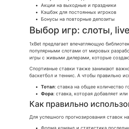
Акции на выходные и праздники
Кэшбэк для постоянных игроков
Бонусы на повторные депозиты
Выбор игр: слоты, li
1xBet предлагает впечатляющую библиотеку
популярными слотами от мировых разработ
игры с живыми дилерами, которые созда
Спортивные ставки также занимают важное
баскетбол и теннис. А чтобы правильно ис
Тотал
: ставка на общее количество г
Фора
: ставка, которая добавляет ил
Как правильно использов
Для успешного прогнозирования ставок на
Форма команд и статистика последни