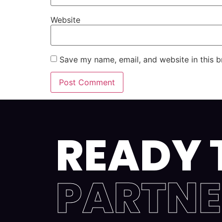
Website
Save my name, email, and website in this b
READY 
PARTNE