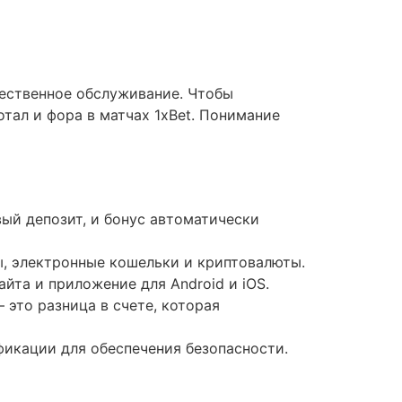
чественное обслуживание. Чтобы
тал и фора в матчах 1xBet. Понимание
ый депозит, и бонус автоматически
, электронные кошельки и криптовалюты.
йта и приложение для Android и iOS.
 это разница в счете, которая
фикации для обеспечения безопасности.