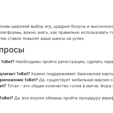
грокам широкий выбор игр, щедрые бонусы и высокока
атформы, важно знать, как правильно использовать то
ии ставок повысят ваши шансы на успех.
опросы
 1xBet?
Необходимо пройти регистрацию, сделать перв
длагает 1xBet?
Казино поддерживает банковские карты
приложение 1xBet?
Да, существует мобильная версия са
et?
Тотал – это общее количество голов в матче. Фора –
1xBet?
Да, все игроки обязаны пройти процедуру вери