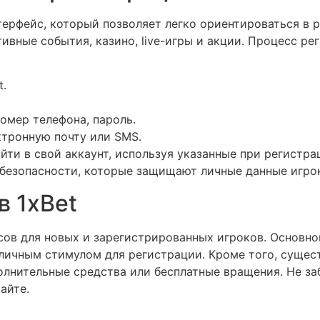
терфейс, который позволяет легко ориентироваться в р
ивные события, казино, live-игры и акции. Процесс ре
t.
номер телефона, пароль.
тронную почту или SMS.
йти в свой аккаунт, используя указанные при регистра
безопасности, которые защищают личные данные игро
в 1xBet
сов для новых и зарегистрированных игроков. Основно
тличным стимулом для регистрации. Кроме того, суще
олнительные средства или бесплатные вращения. Не за
айте.