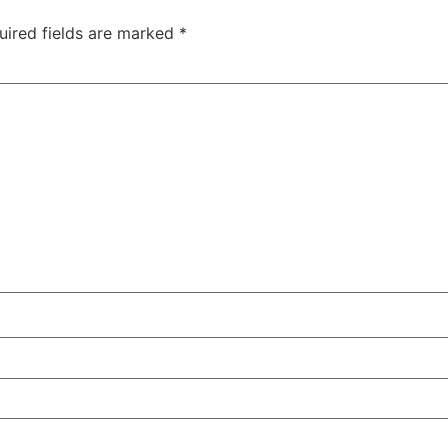
uired fields are marked
*