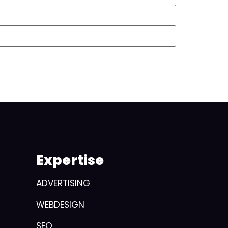
Expertise
ADVERTISING
WEBDESIGN
SEO