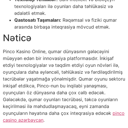
texnologiyaları ilə oyunları daha təhlükəsiz və
ədalətli etmək.
Qastosatı Taşımaları:
Rəqəmsal və fiziki qumar
arasında birbaşa inteqrasiya mövcud etmək.
Nəticə
Pinco Kasino Online, qumar dünyasının gələcəyini
müəyyən edən bir innovasiya platformasıdır. İnkişaf
etdiyi texnologiyalar və təqdim etdiyi oyun növləri ilə,
oyunçulara daha əyləncəli, təhlükəsiz və fərdiləşdirilmiş
təcrübələr yaşatmağa yönəlmişdir. Qumar oyunu sektoru
inkişaf etdikcə, Pinco-nun bu inqilabi yanaşması,
oyunçuları öz dünyasına daha çox cəlb edəcək.
Gələcəkdə, qumar oyunları təcrübəsi, təkcə oyunların
keçirilməsi ilə məhdudlaşmayacaq, eyni zamanda
oyunçuların həyatına daha çox inteqrasiya edəcək
pinco
casino azərbaycan
.