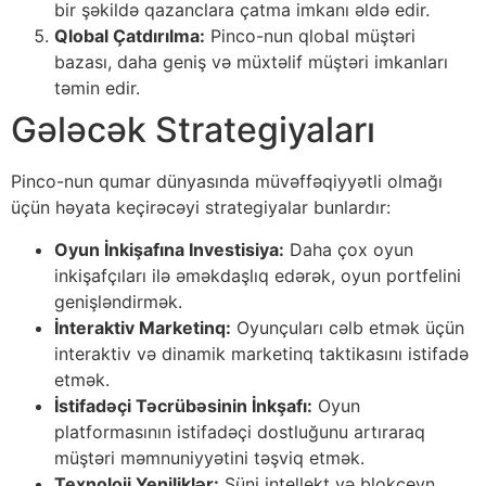
bir şəkildə qazanclara çatma imkanı əldə edir.
Qlobal Çatdırılma:
Pinco-nun qlobal müştəri
bazası, daha geniş və müxtəlif müştəri imkanları
təmin edir.
Gələcək Strategiyaları
Pinco-nun qumar dünyasında müvəffəqiyyətli olmağı
üçün həyata keçirəcəyi strategiyalar bunlardır:
Oyun İnkişafına Investisiya:
Daha çox oyun
inkişafçıları ilə əməkdaşlıq edərək, oyun portfelini
genişləndirmək.
İnteraktiv Marketinq:
Oyunçuları cəlb etmək üçün
interaktiv və dinamik marketinq taktikasını istifadə
etmək.
İstifadəçi Təcrübəsinin İnkşafı:
Oyun
platformasının istifadəçi dostluğunu artıraraq
müştəri məmnuniyyətini təşviq etmək.
Texnoloji Yeniliklər:
Süni intellekt və blokçeyn