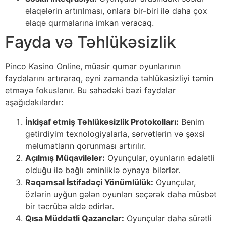
əlaqələrin artırılması, onlara bir-biri ilə daha çox
əlaqə qurmalarına imkan veracaq.
Fayda və Təhlükəsizlik
Pinco Kasino Online, müasir qumar oyunlarının
faydalarını artıraraq, eyni zamanda təhlükəsizliyi təmin
etməyə fokuslanır. Bu sahədəki bəzi faydalar
aşağıdakılardır:
İnkişaf etmiş Təhlükəsizlik Protokolları:
Benim
gətirdiyim texnologiyalarla, sərvətlərin və şəxsi
məlumatların qorunması artırılır.
Açılmış Müqavilələr:
Oyunçular, oyunların ədalətli
olduğu ilə bağlı əminliklə oynaya bilərlər.
Rəqəmsal İstifadəçi Yönümlülük:
Oyunçular,
özlərin uyğun gələn oyunları seçərək daha müsbət
bir təcrübə əldə edirlər.
Qısa Müddətli Qazanclar:
Oyunçular daha sürətli