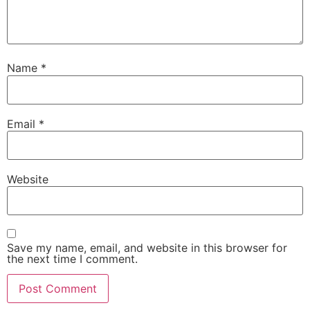
Name
*
Email
*
Website
Save my name, email, and website in this browser for
the next time I comment.