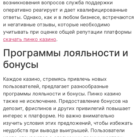
возникновения вопросов служба поддержки
оперативно реагирует и дает квалифицированные
ответы. Однако, как и в любом бизнесе, встречаются
и негативные отзывы, которые необходимо
учитывать при оценке общей репутации платформы
скачать пинко казино
.
Программы лояльности и
бонусы
Каждое казино, стремясь привлечь новых
пользователей, предлагает разнообразные
программы лояльности и бонусы. Пинко казино
также не исключение. Предоставление бонусов на
депозит, фриспинов и других привилегий повышает
интерес к платформе. Но важно внимательно
изучить условия этих предложений, чтобы избежать
неудобств при выводе выигрышей. Пользователи