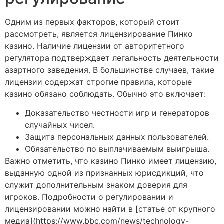
Одним из первых факторов, который стоит
рассмотреть, является лицензирование Пинко
казино. Наличие лицензии от авторитетного
регулятора подтверждает легальность деятельности
азартного заведения. В большинстве случаев, такие
лицензии содержат строгие правила, которые
казино обязано соблюдать. Обычно это включает:
Доказательство честности игр и генераторов
случайных чисел.
Защита персональных данных пользователей.
Обязательство по выплачиваемым выигрыша.
Важно отметить, что казино Пинко имеет лицензию,
выданную одной из признанных юрисдикций, что
служит дополнительным знаком доверия для
игроков. Подробности о регулировании и
лицензировании можно найти в [статье от крупного
медиа](https://www.bbc.com/news/technology-