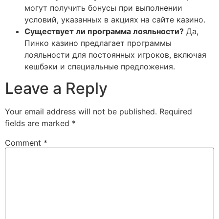
могут получить бонусы при выполнении
условий, указанных в акциях на сайте казино.
Существует ли программа лояльности?
Да,
Пинко казино предлагает программы
лояльности для постоянных игроков, включая
кешбэки и специальные предложения.
Leave a Reply
Your email address will not be published.
Required
fields are marked
*
Comment
*