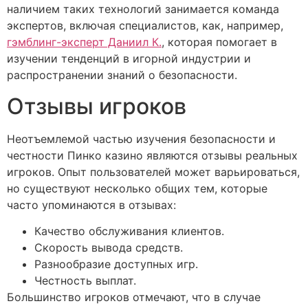
наличием таких технологий занимается команда
экспертов, включая специалистов, как, например,
гэмблинг-эксперт Даниил К.
, которая помогает в
изучении тенденций в игорной индустрии и
распространении знаний о безопасности.
Отзывы игроков
Неотъемлемой частью изучения безопасности и
честности Пинко казино являются отзывы реальных
игроков. Опыт пользователей может варьироваться,
но существуют несколько общих тем, которые
часто упоминаются в отзывах:
Качество обслуживания клиентов.
Скорость вывода средств.
Разнообразие доступных игр.
Честность выплат.
Большинство игроков отмечают, что в случае