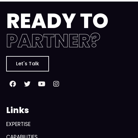
READY TO
PARTNER?
Let's Talk
Links
EXPERTISE
CAPABILITIES