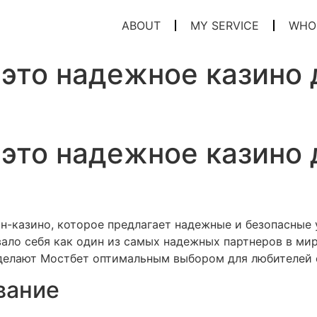
ABOUT
MY SERVICE
WHO 
это надежное казино 
это надежное казино 
-казино, которое предлагает надежные и безопасные у
ало себя как один из самых надежных партнеров в мир
делают Мостбет оптимальным выбором для любителей 
вание