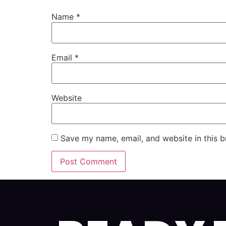
Name
*
Email
*
Website
Save my name, email, and website in this b