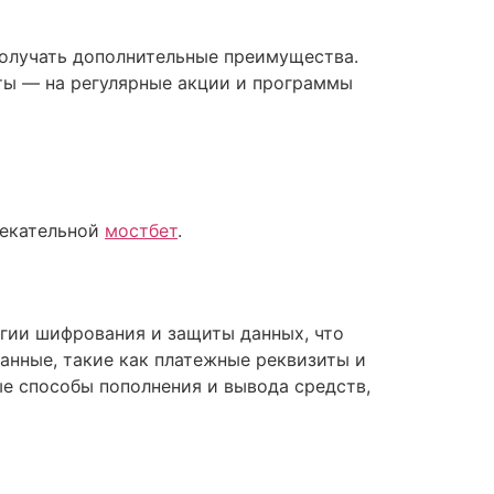
получать дополнительные преимущества.
нты — на регулярные акции и программы
лекательной
мостбет
.
гии шифрования и защиты данных, что
анные, такие как платежные реквизиты и
ые способы пополнения и вывода средств,