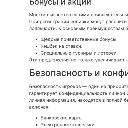
Бонусы и акции
Мостбет известен своими привлекательны
При регистрации новички могут рассчитыв
лояльности. К основным преимуществам б
Щедрые приветственные бонусы.
Кэшбэк на ставки.
Специальные турниры и лотереи.
Эти предложения не только увеличивают 
Безопасность и конф
Безопасность игроков — один из приорит
гарантирует конфиденциальность личной и
личная информация, находятся в полной б
включая:
Банковские карты.
Электронные кошельки.