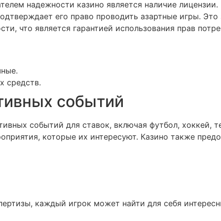
телем надежности казино является наличие лицензии.
подтверждает его право проводить азартные игры. Это 
сти, что является гарантией использования прав потре
ные.
х средств.
тивных событий
ивных событий для ставок, включая футбол, хоккей, т
оприятия, которые их интересуют. Казино также предо
пертизы, каждый игрок может найти для себя интерес