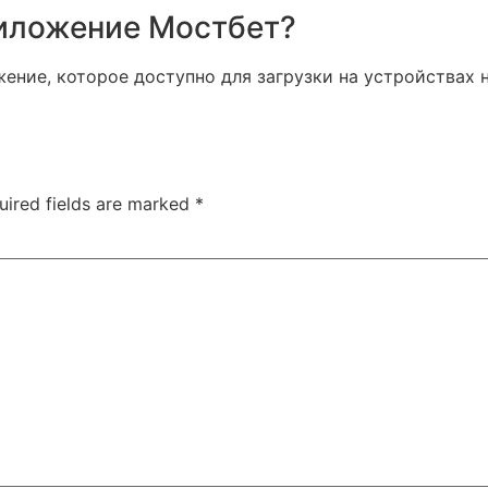
риложение Мостбет?
ние, которое доступно для загрузки на устройствах на
uired fields are marked
*