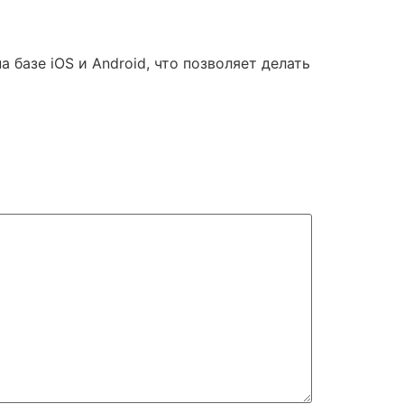
 базе iOS и Android, что позволяет делать