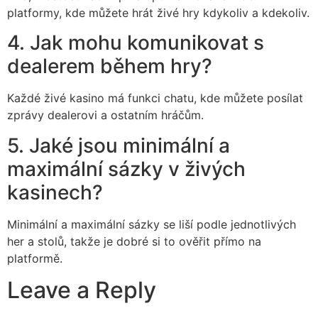
platformy, kde můžete hrát živé hry kdykoliv a kdekoliv.
4. Jak mohu komunikovat s
dealerem během hry?
Každé živé kasino má funkci chatu, kde můžete posílat
zprávy dealerovi a ostatním hráčům.
5. Jaké jsou minimální a
maximální sázky v živých
kasinech?
Minimální a maximální sázky se liší podle jednotlivých
her a stolů, takže je dobré si to ověřit přímo na
platformě.
Leave a Reply