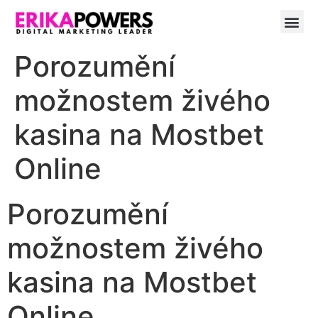
Porozumění
možnostem živého
kasina na Mostbet
Online
Porozumění
možnostem živého
kasina na Mostbet
Online