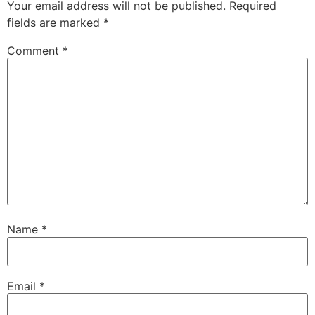
Your email address will not be published.
Required
fields are marked
*
Comment
*
Name
*
Email
*