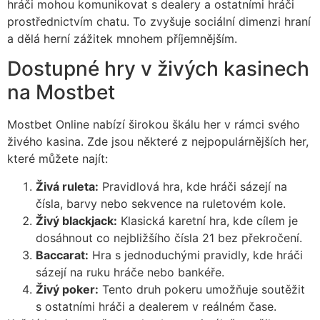
hráči mohou komunikovat s dealery a ostatními hráči
prostřednictvím chatu. To zvyšuje sociální dimenzi hraní
a dělá herní zážitek mnohem příjemnějším.
Dostupné hry v živých kasinech
na Mostbet
Mostbet Online nabízí širokou škálu her v rámci svého
živého kasina. Zde jsou některé z nejpopulárnějších her,
které můžete najít:
Živá ruleta:
Pravidlová hra, kde hráči sázejí na
čísla, barvy nebo sekvence na ruletovém kole.
Živý blackjack:
Klasická karetní hra, kde cílem je
dosáhnout co nejbližšího čísla 21 bez překročení.
Baccarat:
Hra s jednoduchými pravidly, kde hráči
sázejí na ruku hráče nebo bankéře.
Živý poker:
Tento druh pokeru umožňuje soutěžit
s ostatními hráči a dealerem v reálném čase.