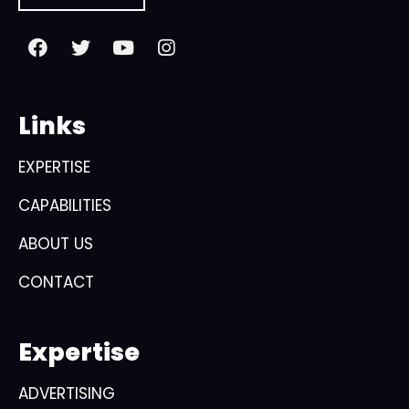
Links
EXPERTISE
CAPABILITIES
ABOUT US
CONTACT
Expertise
ADVERTISING