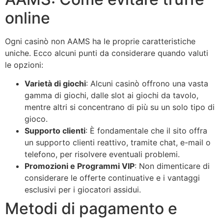
online
Ogni casinò non AAMS ha le proprie caratteristiche
uniche. Ecco alcuni punti da considerare quando valuti
le opzioni:
Varietà di giochi
: Alcuni casinò offrono una vasta
gamma di giochi, dalle slot ai giochi da tavolo,
mentre altri si concentrano di più su un solo tipo di
gioco.
Supporto clienti
: È fondamentale che il sito offra
un supporto clienti reattivo, tramite chat, e-mail o
telefono, per risolvere eventuali problemi.
Promozioni e Programmi VIP
: Non dimenticare di
considerare le offerte continuative e i vantaggi
esclusivi per i giocatori assidui.
Metodi di pagamento e