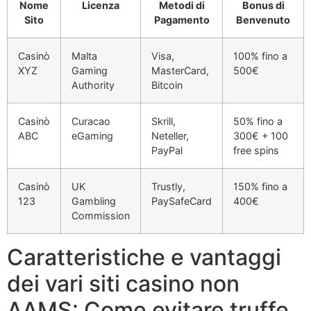
Nome
Licenza
Metodi di
Bonus di
Sito
Pagamento
Benvenuto
Casinò
Malta
Visa,
100% fino a
XYZ
Gaming
MasterCard,
500€
Authority
Bitcoin
Casinò
Curacao
Skrill,
50% fino a
ABC
eGaming
Neteller,
300€ + 100
PayPal
free spins
Casinò
UK
Trustly,
150% fino a
123
Gambling
PaySafeCard
400€
Commission
Caratteristiche e vantaggi
dei vari siti casino non
AAMS: Come evitare truffe