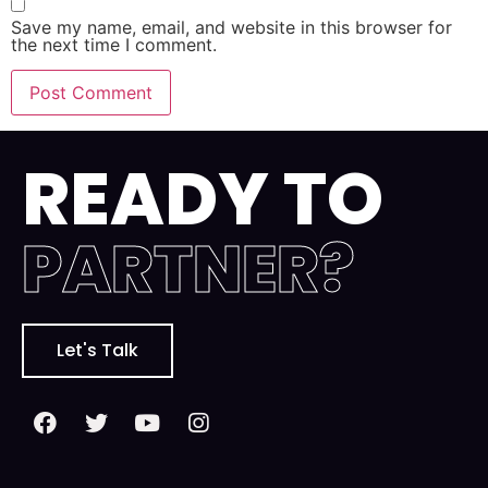
Save my name, email, and website in this browser for
the next time I comment.
READY TO
PARTNER?
Let's Talk