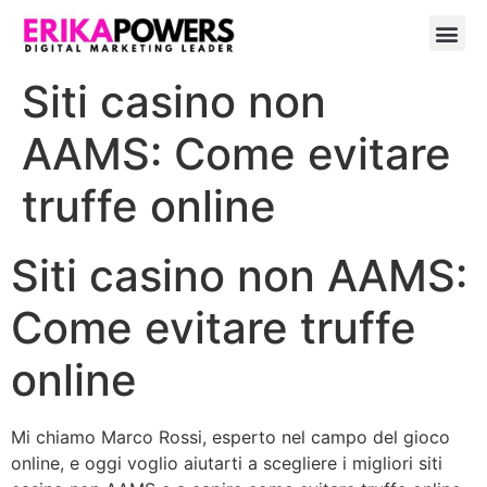
Siti casino non
AAMS: Come evitare
truffe online
Siti casino non AAMS:
Come evitare truffe
online
Mi chiamo Marco Rossi, esperto nel campo del gioco
online, e oggi voglio aiutarti a scegliere i migliori siti