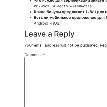
Что нужно для верификации аккаунт
личность и место жительства.
Какие бонусы предлагает 1xBet для 
Есть ли мобильное приложение для 
Android и iOS.
Leave a Reply
Your email address will not be published.
Req
Comment
*