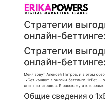
Стратегии выгод
онлайн-беттинге
Стратегии выгод
онлайн-беттинге
Меня зовут Алексей Петров, и в этом обз
1хБет кэшаут в онлайн-беттинге. 1xBet — 
опытных игроков. Я расскажу о ключевых 
Общие сведения о 1x