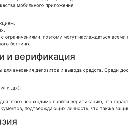
щества мобильного приложения:
кциям.
х.
 с ограничениями, поэтому могут наслаждаться всеми 
ого беттинга.
и и верификация
ы для внесения депозитов и вывода средств. Среди до
i и др.).
для этого необходимо пройти верификацию, что гаран
кументов, подтверждающих личность, что также защи
нзия