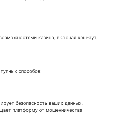
возможностями казино, включая кэш-аут,
ступных способов:
тирует безопасность ваших данных.
щает платформу от мошенничества.