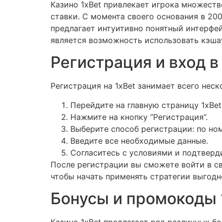
Казино 1xBet привлекает игрока множест
ставки. С момента своего основания в 200
предлагает интуитивно понятный интерфей
является возможность использовать кэшау
Регистрация и вход в
Регистрация на 1xBet занимает всего неск
Перейдите на главную страницу 1xBet
Нажмите на кнопку “Регистрация”.
Выберите способ регистрации: по ном
Введите все необходимые данные.
Согласитесь с условиями и подтверд
После регистрации вы сможете войти в св
чтобы начать применять стратегии выгодн
Бонусы и промокоды 