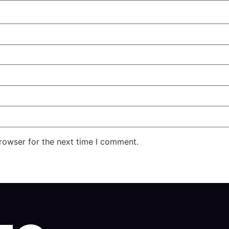
rowser for the next time I comment.