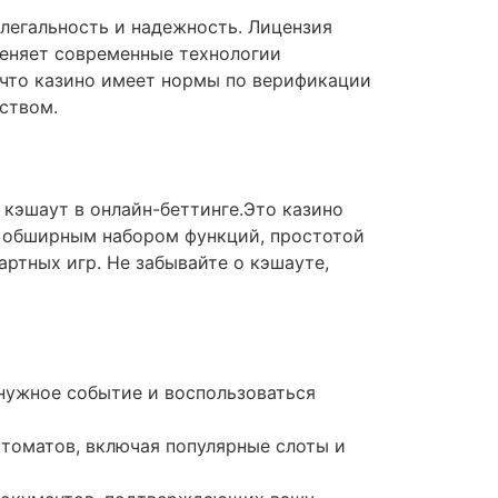
 легальность и надежность. Лицензия
меняет современные технологии
 что казино имеет нормы по верификации
ством.
т кэшаут в онлайн-беттинге.Это казино
 С обширным набором функций, простотой
ртных игр. Не забывайте о кэшауте,
 нужное событие и воспользоваться
втоматов, включая популярные слоты и