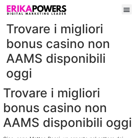
Trovare i migliori
bonus casino non
AAMS disponibili
oggi
Trovare i migliori
bonus casino non
AAMS disponibili oggi