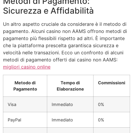
Metodi di Pagamento:
Sicurezza e Affidabilità
Un altro aspetto cruciale da considerare è il metodo di
pagamento. Alcuni casino non AAMS offrono metodi di
pagamento più flessibili rispetto ad altri. È importante
che la piattaforma prescelta garantisca sicurezza e
velocità nelle transazioni. Ecco un confronto di alcuni
metodi di pagamento offerti dai casino non AAMS:
migliori casino online
Metodo di
Tempo di
Commissioni
Pagamento
Elaborazione
Visa
Immediato
0%
PayPal
Immediato
0%