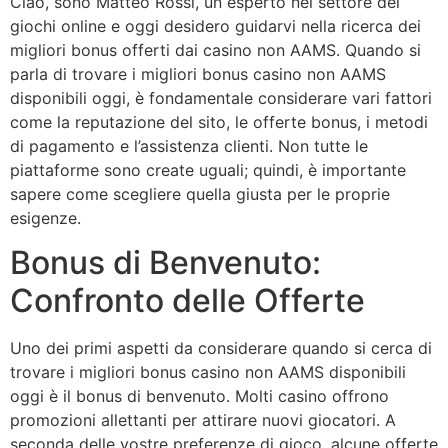
Ciao, sono Matteo Rossi, un esperto nel settore dei
giochi online e oggi desidero guidarvi nella ricerca dei
migliori bonus offerti dai casino non AAMS. Quando si
parla di trovare i migliori bonus casino non AAMS
disponibili oggi, è fondamentale considerare vari fattori
come la reputazione del sito, le offerte bonus, i metodi
di pagamento e l’assistenza clienti. Non tutte le
piattaforme sono create uguali; quindi, è importante
sapere come scegliere quella giusta per le proprie
esigenze.
Bonus di Benvenuto:
Confronto delle Offerte
Uno dei primi aspetti da considerare quando si cerca di
trovare i migliori bonus casino non AAMS disponibili
oggi è il bonus di benvenuto. Molti casino offrono
promozioni allettanti per attirare nuovi giocatori. A
seconda delle vostre preferenze di gioco, alcune offerte