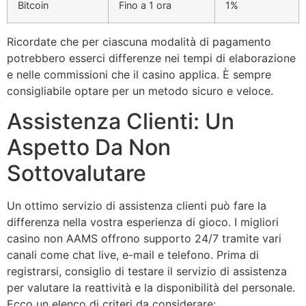
Bitcoin
Fino a 1 ora
1%
Ricordate che per ciascuna modalità di pagamento
potrebbero esserci differenze nei tempi di elaborazione
e nelle commissioni che il casino applica. È sempre
consigliabile optare per un metodo sicuro e veloce.
Assistenza Clienti: Un
Aspetto Da Non
Sottovalutare
Un ottimo servizio di assistenza clienti può fare la
differenza nella vostra esperienza di gioco. I migliori
casino non AAMS offrono supporto 24/7 tramite vari
canali come chat live, e-mail e telefono. Prima di
registrarsi, consiglio di testare il servizio di assistenza
per valutare la reattività e la disponibilità del personale.
Ecco un elenco di criteri da considerare: